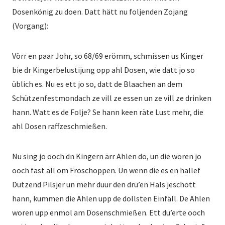
Dosenkönig zu doen. Datt hätt nu foljenden Zojang
(Vorgang):
Vörr en paar Johr, so 68/69 erömm, schmissen us Kinger
bie dr Kingerbelustijung opp ahl Dosen, wie datt jo so
üblich es. Nu es ett jo so, datt de Blaachen an dem
Schützenfestmondach ze vill ze essen un ze vill ze drinken
hann. Watt es de Folje? Se hann keen räte Lust mehr, die
ahl Dosen raffzeschmießen.
Nu sing jo ooch dn Kingern ärr Ahlen do, un die woren jo
ooch fast all om Fröschoppen. Un wenn die es en hallef
Dutzend Pilsjer un mehr duur den drü’en Hals jeschott
hann, kummen die Ahlen upp de dollsten Einfäll. De Ahlen
woren upp enmol am Dosenschmießen. Ett du’erte ooch