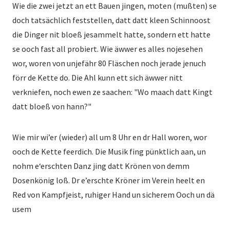
Wie die zwei jetzt an ett Bauen jingen, moten (mußten) se
doch tatsächlich feststellen, datt datt kleen Schinnoost
die Dinger nit bloeß jesammelt hatte, sondern ett hatte
se ooch fast all probiert. Wie äwwer es alles nojesehen
wor, woren von unjefähr 80 Fläschen noch jerade jenuch
förr de Kette do. Die Ahl kunn ett sich äwwer nitt
verkniefen, noch ewen ze saachen: "Wo maach datt Kingt
datt bloeß von hann?"
Wie mir wi’er (wieder) all um 8 Uhr en dr Hall woren, wor
ooch de Kette feerdich. Die Musik fing pünktlich aan, un
nohm e‘erschten Danz jing datt Krönen von demm
Dosenkönig loß. Dr e’erschte Kröner im Verein heelt en
Red von Kampfjeist, ruhiger Hand un sicherem Ooch un dä
usem