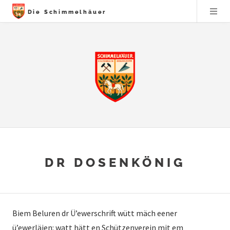
Die Schimmelhäuer
DR DOSENKÖNIG
Biem Beluren dr Ü’ewerschrift wütt mäch eener
ü’ewerläjen: watt hätt en Schützenverein mit em