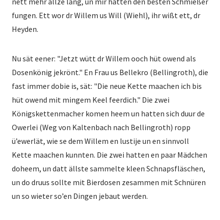
nett mehr allze lang, un mir hatten den besten Schmießer
fungen. Ett wor dr Willem us Will (Wiehl), ihr wißt ett, dr
Heyden.
Nu sät eener: "Jetzt wütt dr Willem ooch hüt owend als
Dosenkönig jekrönt." En Frau us Bellekro (Bellingroth), die
fast immer dobie is, sät: "Die neue Kette maachen ich bis
hüt owend mit mingem Keel feerdich." Die zwei
Königskettenmacher komen heem un hatten sich duur de
Owerlei (Weg von Kaltenbach nach Bellingroth) ropp
ü’ewerlät, wie se dem Willem en lustije un en sinnvoll
Kette maachen kunnten. Die zwei hatten en paar Mädchen
doheem, un datt ällste sammelte kleen Schnapsfläschen,
un do druus sollte mit Bierdosen zesammen mit Schnüren
un so wieter so’en Dingen jebaut werden.