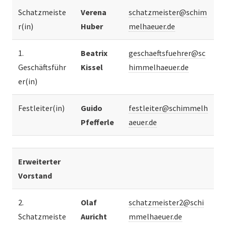
Schatzmeiste
Verena
schatzmeister@schim
r(in)
Huber
melhaeuer.de
1.
Beatrix
geschaeftsfuehrer@sc
Geschäftsführ
Kissel
himmelhaeuer.de
er(in)
Festleiter(in)
Guido
festleiter@schimmelh
Pfefferle
aeuer.de
Erweiterter
Vorstand
2.
Olaf
schatzmeister2@schi
Schatzmeiste
Auricht
mmelhaeuer.de