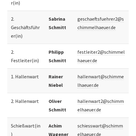
r(in)
2.
Sabrina
geschaeftsfuehrer2@s
Geschäftsführ
Schmitt
chimmelhaeuer.de
er(in)
2.
Philipp
festleiter2@schimmel
Festleiter(in)
Schmitt
haeuer.de
1. Hallenwart
Rainer
hallenwart@schimme
Niebel
lhaeuer.de
2. Hallenwart
Oliver
hallenwart2@schimm
Schmitt
elhaeuer.de
Schießwart(in
Achim
schiesswart@schimm
)
Wagener
elhaeuer.de